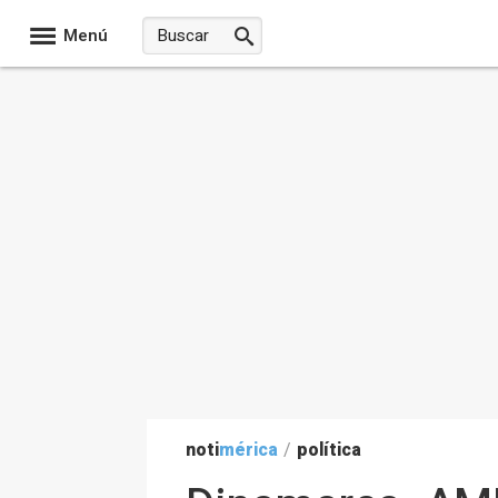
Menú
noti
mérica
/
política