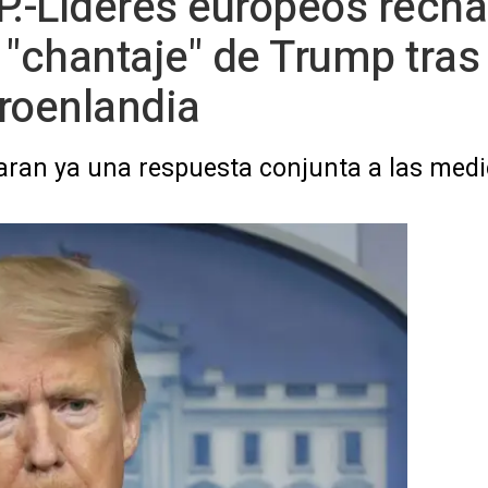
.-Líderes europeos recha
 "chantaje" de Trump tra
roenlandia
aran ya una respuesta conjunta a las med