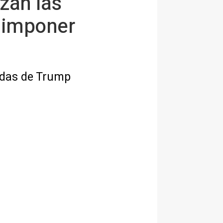
zan las
s imponer
idas de Trump