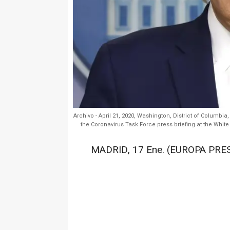
Archivo - April 21, 2020, Washington, District of Columbi
the Coronavirus Task Force press briefing at the White 
MADRID, 17 Ene. (EUROPA PRES