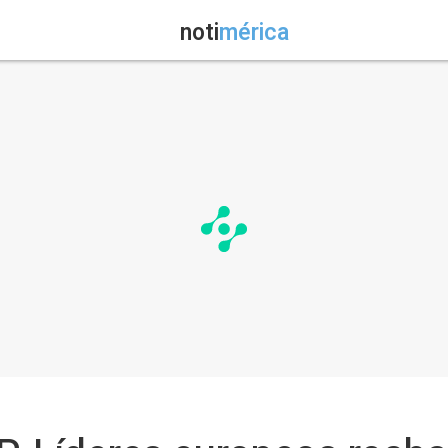
noti
mérica