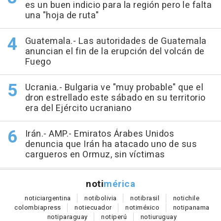
es un buen indicio para la región pero le falta
una "hoja de ruta"
Guatemala.- Las autoridades de Guatemala
anuncian el fin de la erupción del volcán de
Fuego
Ucrania.- Bulgaria ve "muy probable" que el
dron estrellado este sábado en su territorio
era del Ejército ucraniano
Irán.- AMP.- Emiratos Árabes Unidos
denuncia que Irán ha atacado uno de sus
cargueros en Ormuz, sin víctimas
noti
mérica
notici
argentina
noti
bolivia
noti
brasil
noti
chile
colombia
press
noti
ecuador
noti
méxico
noti
panama
noti
paraguay
noti
perú
noti
uruguay