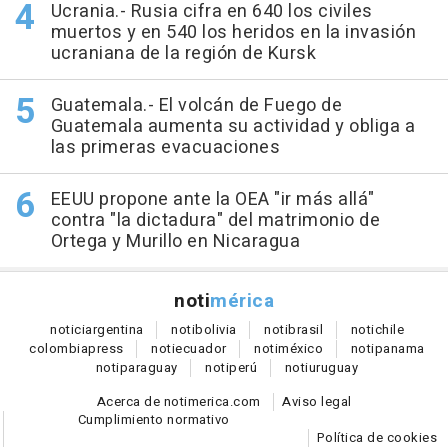
Ucrania.- Rusia cifra en 640 los civiles
muertos y en 540 los heridos en la invasión
ucraniana de la región de Kursk
Guatemala.- El volcán de Fuego de
Guatemala aumenta su actividad y obliga a
las primeras evacuaciones
EEUU propone ante la OEA "ir más allá"
contra "la dictadura" del matrimonio de
Ortega y Murillo en Nicaragua
noti
mérica
notici
argentina
noti
bolivia
noti
brasil
noti
chile
colombia
press
noti
ecuador
noti
méxico
noti
panama
noti
paraguay
noti
perú
noti
uruguay
Acerca de notimerica.com
Aviso legal
Cumplimiento normativo
Política de cookies