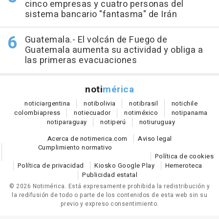
cinco empresas y cuatro personas del
sistema bancario "fantasma" de Irán
Guatemala.- El volcán de Fuego de
Guatemala aumenta su actividad y obliga a
las primeras evacuaciones
noti
mérica
notici
argentina
noti
bolivia
noti
brasil
noti
chile
colombia
press
noti
ecuador
noti
méxico
noti
panama
noti
paraguay
noti
perú
noti
uruguay
Acerca de notimerica.com
Aviso legal
Cumplimiento normativo
Política de cookies
Política de privacidad
Kiosko Google Play
Hemeroteca
Publicidad estatal
© 2026 Notimérica.
Está expresamente prohibida la redistribución y
la redifusión de todo o parte de los contenidos de esta web sin su
previo y expreso consentimiento.