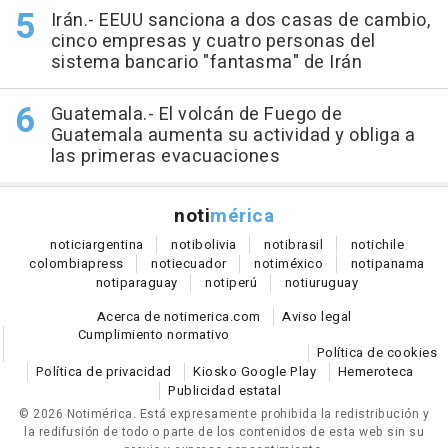
Irán.- EEUU sanciona a dos casas de cambio,
cinco empresas y cuatro personas del
sistema bancario "fantasma" de Irán
Guatemala.- El volcán de Fuego de
Guatemala aumenta su actividad y obliga a
las primeras evacuaciones
noti
mérica
notici
argentina
noti
bolivia
noti
brasil
noti
chile
colombia
press
noti
ecuador
noti
méxico
noti
panama
noti
paraguay
noti
perú
noti
uruguay
Acerca de notimerica.com
Aviso legal
Cumplimiento normativo
Política de cookies
Política de privacidad
Kiosko Google Play
Hemeroteca
Publicidad estatal
© 2026 Notimérica.
Está expresamente prohibida la redistribución y
la redifusión de todo o parte de los contenidos de esta web sin su