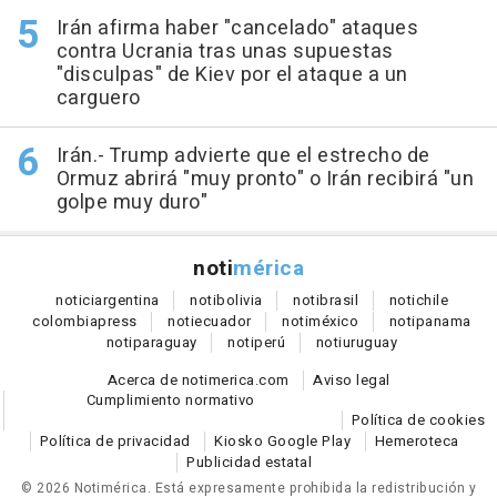
Irán afirma haber "cancelado" ataques
contra Ucrania tras unas supuestas
"disculpas" de Kiev por el ataque a un
carguero
Irán.- Trump advierte que el estrecho de
Ormuz abrirá "muy pronto" o Irán recibirá "un
golpe muy duro"
noti
mérica
notici
argentina
noti
bolivia
noti
brasil
noti
chile
colombia
press
noti
ecuador
noti
méxico
noti
panama
noti
paraguay
noti
perú
noti
uruguay
Acerca de notimerica.com
Aviso legal
Cumplimiento normativo
Política de cookies
Política de privacidad
Kiosko Google Play
Hemeroteca
Publicidad estatal
© 2026 Notimérica.
Está expresamente prohibida la redistribución y