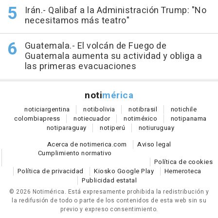
Irán.- Qalibaf a la Administración Trump: "No
necesitamos más teatro"
Guatemala.- El volcán de Fuego de
Guatemala aumenta su actividad y obliga a
las primeras evacuaciones
noti
mérica
notici
argentina
noti
bolivia
noti
brasil
noti
chile
colombia
press
noti
ecuador
noti
méxico
noti
panama
noti
paraguay
noti
perú
noti
uruguay
Acerca de notimerica.com
Aviso legal
Cumplimiento normativo
Política de cookies
Política de privacidad
Kiosko Google Play
Hemeroteca
Publicidad estatal
© 2026 Notimérica.
Está expresamente prohibida la redistribución y
la redifusión de todo o parte de los contenidos de esta web sin su
previo y expreso consentimiento.