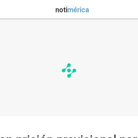
noti
mérica