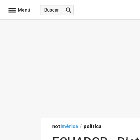
Menú
noti
mérica
/
política