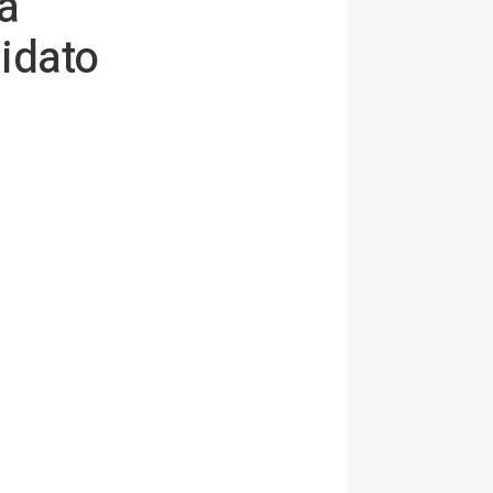
a
idato