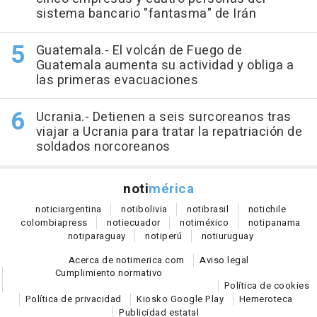
sistema bancario "fantasma" de Irán
Guatemala.- El volcán de Fuego de
Guatemala aumenta su actividad y obliga a
las primeras evacuaciones
Ucrania.- Detienen a seis surcoreanos tras
viajar a Ucrania para tratar la repatriación de
soldados norcoreanos
noti
mérica
notici
argentina
noti
bolivia
noti
brasil
noti
chile
colombia
press
noti
ecuador
noti
méxico
noti
panama
noti
paraguay
noti
perú
noti
uruguay
Acerca de notimerica.com
Aviso legal
Cumplimiento normativo
Política de cookies
Política de privacidad
Kiosko Google Play
Hemeroteca
Publicidad estatal