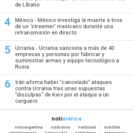
de Líbano
México.- México investiga la muerte a tiros
de un 'streamer' mexicano durante una
retransmisión en directo
Ucrania.- Ucrania sanciona a más de 40
empresas y personas por fabricar y
suministrar armas y equipo tecnológico a
Rusia
Irán afirma haber "cancelado" ataques
contra Ucrania tras unas supuestas
"disculpas" de Kiev por el ataque a un
carguero
noti
mérica
notici
argentina
noti
bolivia
noti
brasil
noti
chile
colombia
press
noti
ecuador
noti
méxico
noti
panama