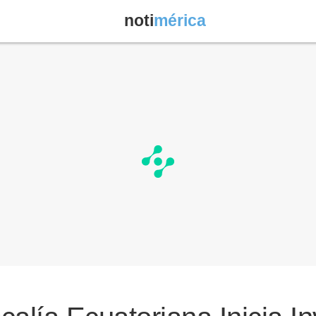
noti
mérica