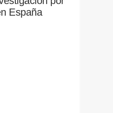
vestigación por
 en España