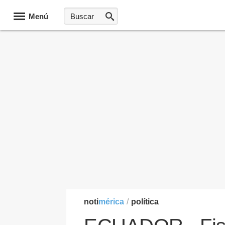
Menú
noti
mérica
/
política