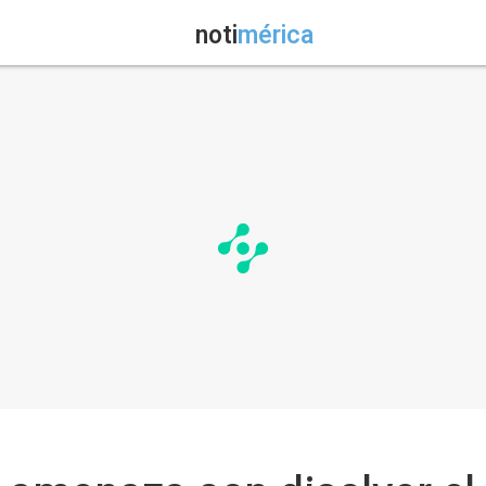
noti
mérica