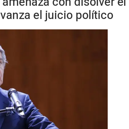
 amenaza con disolver el
vanza el juicio político