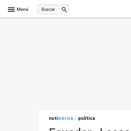
Menú
noti
mérica
/
política