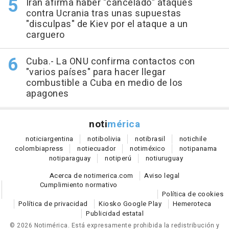
Irán afirma haber "cancelado" ataques
contra Ucrania tras unas supuestas
"disculpas" de Kiev por el ataque a un
carguero
Cuba.- La ONU confirma contactos con
"varios países" para hacer llegar
combustible a Cuba en medio de los
apagones
noti
mérica
notici
argentina
noti
bolivia
noti
brasil
noti
chile
colombia
press
noti
ecuador
noti
méxico
noti
panama
noti
paraguay
noti
perú
noti
uruguay
Acerca de notimerica.com
Aviso legal
Cumplimiento normativo
Política de cookies
Política de privacidad
Kiosko Google Play
Hemeroteca
Publicidad estatal
© 2026 Notimérica.
Está expresamente prohibida la redistribución y