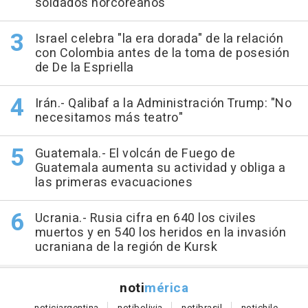
soldados norcoreanos
Israel celebra "la era dorada" de la relación
con Colombia antes de la toma de posesión
de De la Espriella
Irán.- Qalibaf a la Administración Trump: "No
necesitamos más teatro"
Guatemala.- El volcán de Fuego de
Guatemala aumenta su actividad y obliga a
las primeras evacuaciones
Ucrania.- Rusia cifra en 640 los civiles
muertos y en 540 los heridos en la invasión
ucraniana de la región de Kursk
noti
mérica
notici
argentina
noti
bolivia
noti
brasil
noti
chile