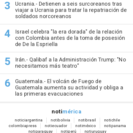
Ucrania.- Detienen a seis surcoreanos tras
viajar a Ucrania para tratar la repatriación de
soldados norcoreanos
Israel celebra "la era dorada" de la relación
con Colombia antes de la toma de posesión
de De la Espriella
Irán.- Qalibaf a la Administración Trump: "No
necesitamos más teatro"
Guatemala.- El volcán de Fuego de
Guatemala aumenta su actividad y obliga a
las primeras evacuaciones
noti
mérica
notici
argentina
noti
bolivia
noti
brasil
noti
chile
colombia
press
noti
ecuador
noti
méxico
noti
panama
noti
paraguay
noti
perú
noti
uruguay