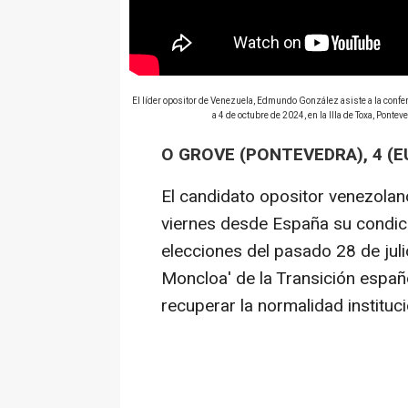
El líder opositor de Venezuela, Edmundo González asiste a la confer
a 4 de octubre de 2024, en la Illa de Toxa, Ponte
O GROVE (PONTEVEDRA), 4 (E
El candidato opositor venezola
viernes desde España su condició
elecciones del pasado 28 de jul
Moncloa' de la Transición espa
recuperar la normalidad instituci