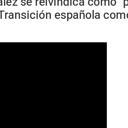
ez se reivindica como "p
la Transición española co