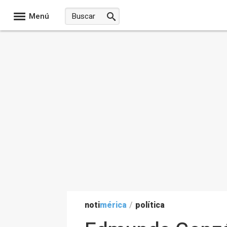
Menú
noti
mérica
/
política