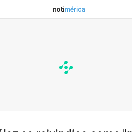
noti
mérica