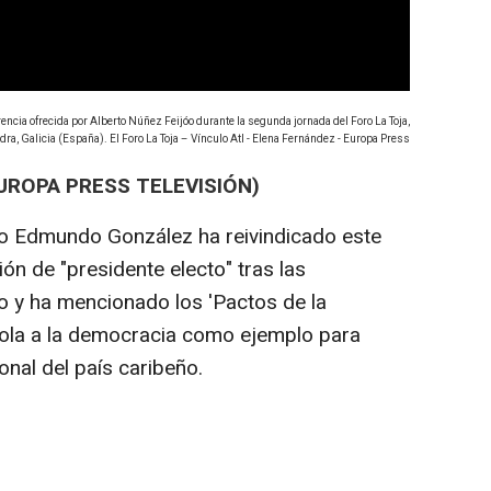
encia ofrecida por Alberto Núñez Feijóo durante la segunda jornada del Foro La Toja,
vedra, Galicia (España). El Foro La Toja – Vínculo Atl - Elena Fernández - Europa Press
UROPA PRESS TELEVISIÓN)
no Edmundo González ha reivindicado este
n de "presidente electo" tras las
io y ha mencionado los 'Pactos de la
ñola a la democracia como ejemplo para
onal del país caribeño.