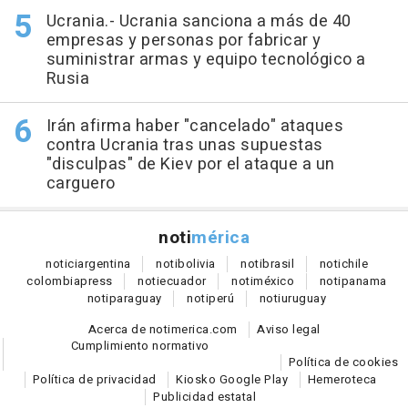
Ucrania.- Ucrania sanciona a más de 40
empresas y personas por fabricar y
suministrar armas y equipo tecnológico a
Rusia
Irán afirma haber "cancelado" ataques
contra Ucrania tras unas supuestas
"disculpas" de Kiev por el ataque a un
carguero
noti
mérica
notici
argentina
noti
bolivia
noti
brasil
noti
chile
colombia
press
noti
ecuador
noti
méxico
noti
panama
noti
paraguay
noti
perú
noti
uruguay
Acerca de notimerica.com
Aviso legal
Cumplimiento normativo
Política de cookies
Política de privacidad
Kiosko Google Play
Hemeroteca
Publicidad estatal