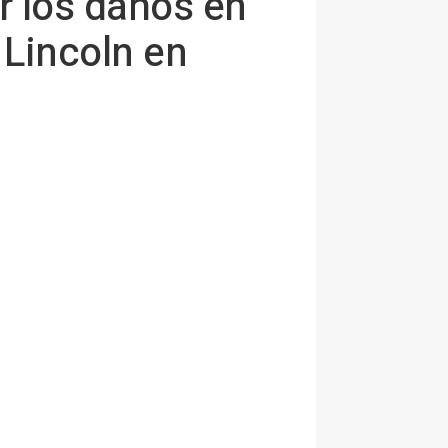
r los daños en
 Lincoln en