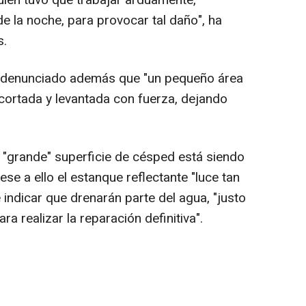
guien tuvo que trabajar arduamente,
e la noche, para provocar tal daño", ha
s.
ha denunciado además que "un pequeño área
e cortada y levantada con fuerza, dejando
"grande" superficie de césped está siendo
e a ello el estanque reflectante "luce tan
ndicar que drenarán parte del agua, "justo
ra realizar la reparación definitiva".