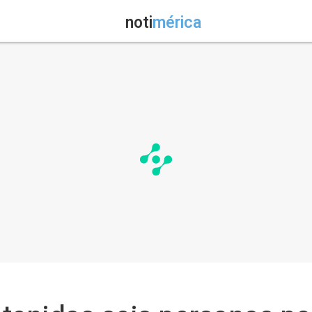
noti
mérica