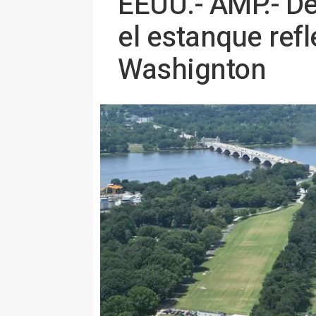
EEUU.- AMP.- De
el estanque ref
Washignton