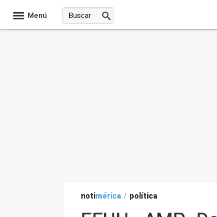
Menú
noti
mérica
/
política