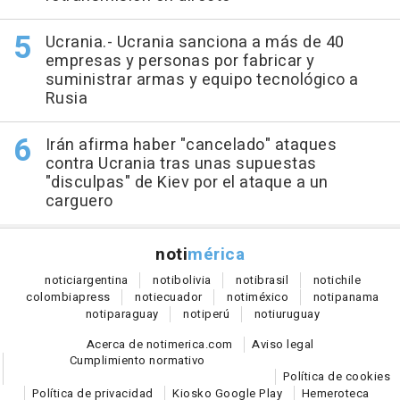
Ucrania.- Ucrania sanciona a más de 40
empresas y personas por fabricar y
suministrar armas y equipo tecnológico a
Rusia
Irán afirma haber "cancelado" ataques
contra Ucrania tras unas supuestas
"disculpas" de Kiev por el ataque a un
carguero
noti
mérica
notici
argentina
noti
bolivia
noti
brasil
noti
chile
colombia
press
noti
ecuador
noti
méxico
noti
panama
noti
paraguay
noti
perú
noti
uruguay
Acerca de notimerica.com
Aviso legal
Cumplimiento normativo
Política de cookies
Política de privacidad
Kiosko Google Play
Hemeroteca