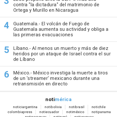
contra "la dictadura" del matrimonio de
Ortega y Murillo en Nicaragua
Guatemala.- El volcán de Fuego de
Guatemala aumenta su actividad y obliga a
las primeras evacuaciones
Líbano.- Al menos un muerto y más de diez
heridos por un ataque de Israel contra el sur
de Líbano
México.- México investiga la muerte a tiros
de un 'streamer' mexicano durante una
retransmisión en directo
noti
mérica
notici
argentina
noti
bolivia
noti
brasil
noti
chile
colombia
press
noti
ecuador
noti
méxico
noti
panama
noti
paraguay
noti
perú
noti
uruguay