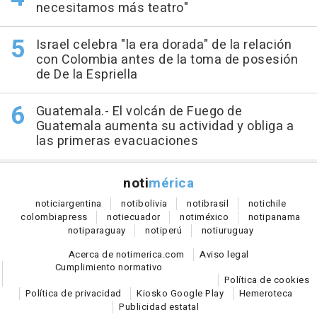
necesitamos más teatro"
Israel celebra "la era dorada" de la relación
con Colombia antes de la toma de posesión
de De la Espriella
Guatemala.- El volcán de Fuego de
Guatemala aumenta su actividad y obliga a
las primeras evacuaciones
noti
mérica
notici
argentina
noti
bolivia
noti
brasil
noti
chile
colombia
press
noti
ecuador
noti
méxico
noti
panama
noti
paraguay
noti
perú
noti
uruguay
Acerca de notimerica.com
Aviso legal
Cumplimiento normativo
Política de cookies
Política de privacidad
Kiosko Google Play
Hemeroteca
Publicidad estatal