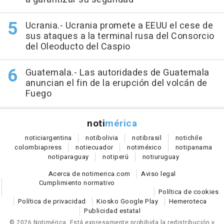
Ucrania.- Ucrania promete a EEUU el cese de
sus ataques a la terminal rusa del Consorcio
del Oleoducto del Caspio
Guatemala.- Las autoridades de Guatemala
anuncian el fin de la erupción del volcán de
Fuego
noti
mérica
notici
argentina
noti
bolivia
noti
brasil
noti
chile
colombia
press
noti
ecuador
noti
méxico
noti
panama
noti
paraguay
noti
perú
noti
uruguay
Acerca de notimerica.com
Aviso legal
Cumplimiento normativo
Política de cookies
Política de privacidad
Kiosko Google Play
Hemeroteca
Publicidad estatal
© 2026 Notimérica.
Está expresamente prohibida la redistribución y