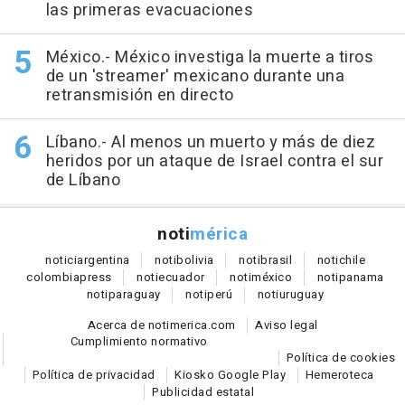
las primeras evacuaciones
México.- México investiga la muerte a tiros
de un 'streamer' mexicano durante una
retransmisión en directo
Líbano.- Al menos un muerto y más de diez
heridos por un ataque de Israel contra el sur
de Líbano
noti
mérica
notici
argentina
noti
bolivia
noti
brasil
noti
chile
colombia
press
noti
ecuador
noti
méxico
noti
panama
noti
paraguay
noti
perú
noti
uruguay
Acerca de notimerica.com
Aviso legal
Cumplimiento normativo
Política de cookies
Política de privacidad
Kiosko Google Play
Hemeroteca
Publicidad estatal