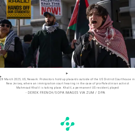
28 March 2025, US, Newark: Protestors hold up placards outside of the US District Courthouse in
New Jersey, where an immigration court hearing in the case of pro-Palestinian activist
Mahmoud Khalil is taking place. Khalil, a permanent US resident, played
- DEREK FRENCH/SOPA IMAGES VIA ZUM / DPA