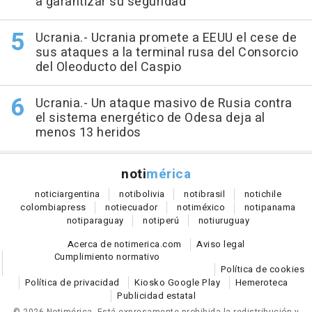
a garantizar su seguridad
Ucrania.- Ucrania promete a EEUU el cese de
sus ataques a la terminal rusa del Consorcio
del Oleoducto del Caspio
Ucrania.- Un ataque masivo de Rusia contra
el sistema energético de Odesa deja al
menos 13 heridos
noti
mérica
notici
argentina
noti
bolivia
noti
brasil
noti
chile
colombia
press
noti
ecuador
noti
méxico
noti
panama
noti
paraguay
noti
perú
noti
uruguay
Acerca de notimerica.com
Aviso legal
Cumplimiento normativo
Política de cookies
Política de privacidad
Kiosko Google Play
Hemeroteca
Publicidad estatal