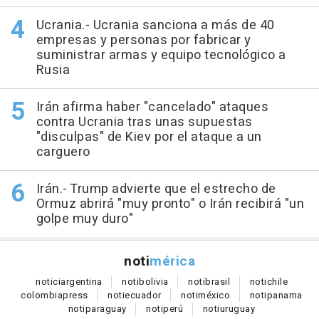
Ucrania.- Ucrania sanciona a más de 40
empresas y personas por fabricar y
suministrar armas y equipo tecnológico a
Rusia
Irán afirma haber "cancelado" ataques
contra Ucrania tras unas supuestas
"disculpas" de Kiev por el ataque a un
carguero
Irán.- Trump advierte que el estrecho de
Ormuz abrirá "muy pronto" o Irán recibirá "un
golpe muy duro"
noti
mérica
notici
argentina
noti
bolivia
noti
brasil
noti
chile
colombia
press
noti
ecuador
noti
méxico
noti
panama
noti
paraguay
noti
perú
noti
uruguay