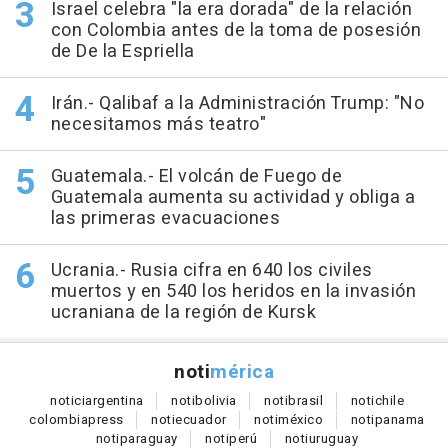
Israel celebra "la era dorada" de la relación
con Colombia antes de la toma de posesión
de De la Espriella
Irán.- Qalibaf a la Administración Trump: "No
necesitamos más teatro"
Guatemala.- El volcán de Fuego de
Guatemala aumenta su actividad y obliga a
las primeras evacuaciones
Ucrania.- Rusia cifra en 640 los civiles
muertos y en 540 los heridos en la invasión
ucraniana de la región de Kursk
noti
mérica
notici
argentina
noti
bolivia
noti
brasil
noti
chile
colombia
press
noti
ecuador
noti
méxico
noti
panama
noti
paraguay
noti
perú
noti
uruguay