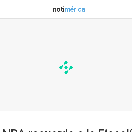
noti
mérica