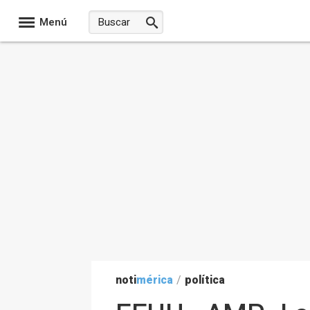
Menú
noti
mérica
/
política