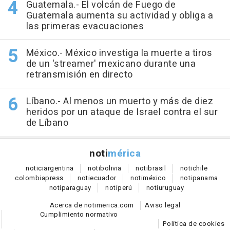
Guatemala.- El volcán de Fuego de
Guatemala aumenta su actividad y obliga a
las primeras evacuaciones
México.- México investiga la muerte a tiros
de un 'streamer' mexicano durante una
retransmisión en directo
Líbano.- Al menos un muerto y más de diez
heridos por un ataque de Israel contra el sur
de Líbano
noti
mérica
notici
argentina
noti
bolivia
noti
brasil
noti
chile
colombia
press
noti
ecuador
noti
méxico
noti
panama
noti
paraguay
noti
perú
noti
uruguay
Acerca de notimerica.com
Aviso legal
Cumplimiento normativo
Política de cookies