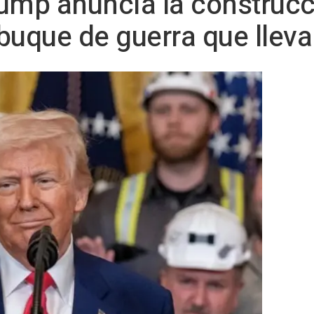
ump anuncia la construcc
buque de guerra que llev