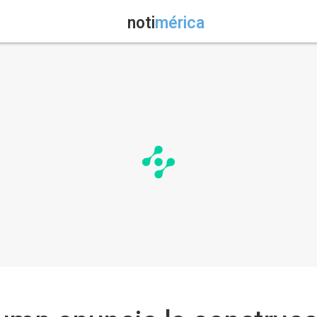
noti
mérica