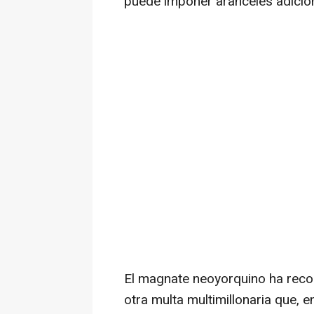
puede imponer aranceles adicio
El magnate neoyorquino ha reco
otra multa multimillonaria que, e