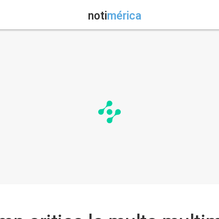
noti
mérica