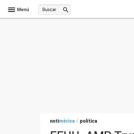
Menú
noti
mérica
/
política