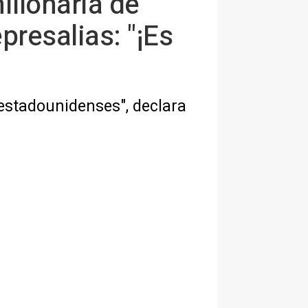
illonaria de
resalias: "¡Es
estadounidenses", declara