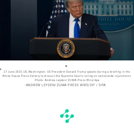
27 June 2025, US, Washington: US President Donald Trump speaks during a briefing in the
White House Press Gallery to discuss the Supreme Court's ruling on nationwide injunctions.
Photo: Andrew Leyden/ZUMA Press Wire/dpa
- ANDREW LEYDEN/ZUMA PRESS WIRE/DP / DPA