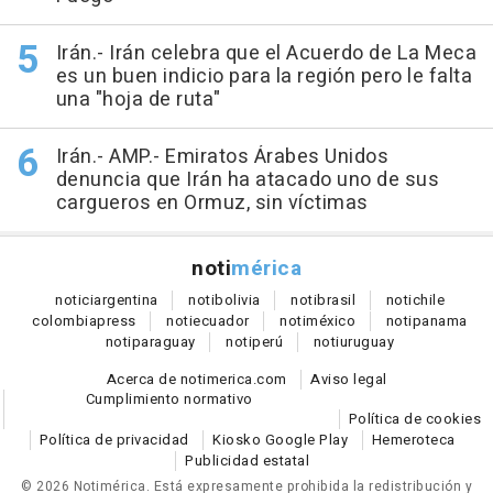
Irán.- Irán celebra que el Acuerdo de La Meca
es un buen indicio para la región pero le falta
una "hoja de ruta"
Irán.- AMP.- Emiratos Árabes Unidos
denuncia que Irán ha atacado uno de sus
cargueros en Ormuz, sin víctimas
noti
mérica
notici
argentina
noti
bolivia
noti
brasil
noti
chile
colombia
press
noti
ecuador
noti
méxico
noti
panama
noti
paraguay
noti
perú
noti
uruguay
Acerca de notimerica.com
Aviso legal
Cumplimiento normativo
Política de cookies
Política de privacidad
Kiosko Google Play
Hemeroteca
Publicidad estatal
© 2026 Notimérica.
Está expresamente prohibida la redistribución y