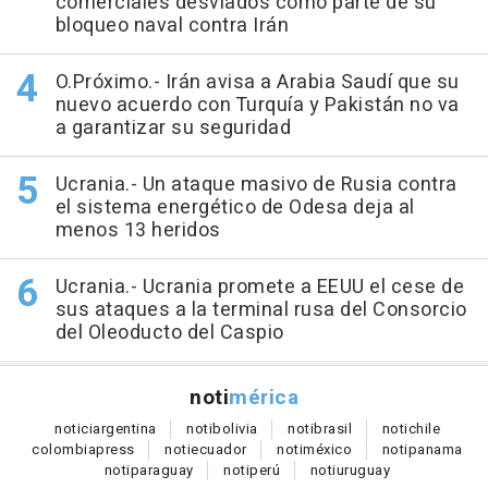
comerciales desviados como parte de su
bloqueo naval contra Irán
O.Próximo.- Irán avisa a Arabia Saudí que su
nuevo acuerdo con Turquía y Pakistán no va
a garantizar su seguridad
Ucrania.- Un ataque masivo de Rusia contra
el sistema energético de Odesa deja al
menos 13 heridos
Ucrania.- Ucrania promete a EEUU el cese de
sus ataques a la terminal rusa del Consorcio
del Oleoducto del Caspio
noti
mérica
notici
argentina
noti
bolivia
noti
brasil
noti
chile
colombia
press
noti
ecuador
noti
méxico
noti
panama
noti
paraguay
noti
perú
noti
uruguay