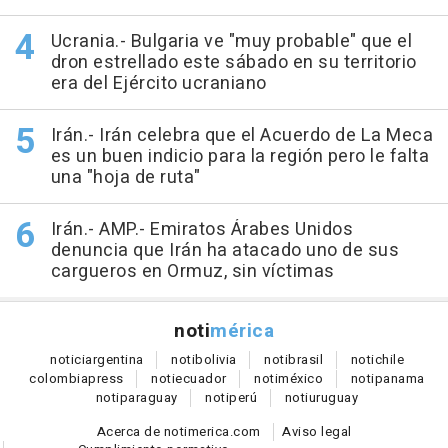
Ucrania.- Bulgaria ve "muy probable" que el
dron estrellado este sábado en su territorio
era del Ejército ucraniano
Irán.- Irán celebra que el Acuerdo de La Meca
es un buen indicio para la región pero le falta
una "hoja de ruta"
Irán.- AMP.- Emiratos Árabes Unidos
denuncia que Irán ha atacado uno de sus
cargueros en Ormuz, sin víctimas
noti
mérica
notici
argentina
noti
bolivia
noti
brasil
noti
chile
colombia
press
noti
ecuador
noti
méxico
noti
panama
noti
paraguay
noti
perú
noti
uruguay
Acerca de notimerica.com
Aviso legal