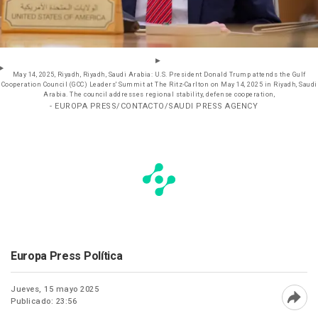
May 14, 2025, Riyadh, Riyadh, Saudi Arabia: U.S. President Donald Trump attends the Gulf
Cooperation Council (GCC) Leaders' Summit at The Ritz-Carlton on May 14, 2025 in Riyadh, Saudi
Arabia. The council addresses regional stability, defense cooperation,
- EUROPA PRESS/CONTACTO/SAUDI PRESS AGENCY
Europa Press Política
Jueves, 15 mayo 2025
Publicado: 23:56
Abri