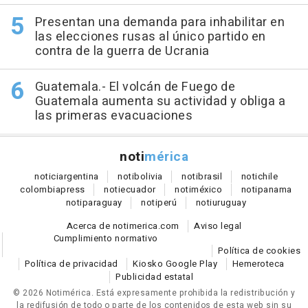
Presentan una demanda para inhabilitar en
las elecciones rusas al único partido en
contra de la guerra de Ucrania
Guatemala.- El volcán de Fuego de
Guatemala aumenta su actividad y obliga a
las primeras evacuaciones
noti
mérica
notici
argentina
noti
bolivia
noti
brasil
noti
chile
colombia
press
noti
ecuador
noti
méxico
noti
panama
noti
paraguay
noti
perú
noti
uruguay
Acerca de notimerica.com
Aviso legal
Cumplimiento normativo
Política de cookies
Política de privacidad
Kiosko Google Play
Hemeroteca
Publicidad estatal
© 2026 Notimérica.
Está expresamente prohibida la redistribución y
la redifusión de todo o parte de los contenidos de esta web sin su