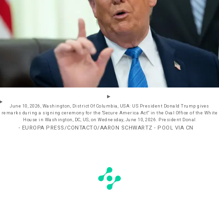
June 10, 2026, Washington, District Of Columbia, USA: US President Donald Trump gives
remarks during a signing ceremony for the 'Secure America Act'' in the Oval Office of the White
House in Washington, DC, US, on Wednesday, June 10, 2026. President Donal
- EUROPA PRESS/CONTACTO/AARON SCHWARTZ - POOL VIA CN