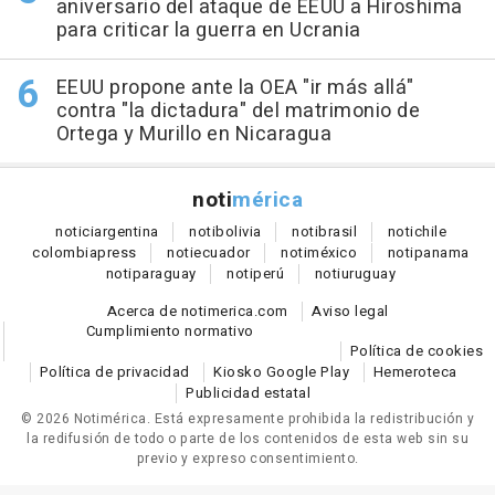
aniversario del ataque de EEUU a Hiroshima
para criticar la guerra en Ucrania
EEUU propone ante la OEA "ir más allá"
contra "la dictadura" del matrimonio de
Ortega y Murillo en Nicaragua
noti
mérica
notici
argentina
noti
bolivia
noti
brasil
noti
chile
colombia
press
noti
ecuador
noti
méxico
noti
panama
noti
paraguay
noti
perú
noti
uruguay
Acerca de notimerica.com
Aviso legal
Cumplimiento normativo
Política de cookies
Política de privacidad
Kiosko Google Play
Hemeroteca
Publicidad estatal
© 2026 Notimérica.
Está expresamente prohibida la redistribución y
la redifusión de todo o parte de los contenidos de esta web sin su
previo y expreso consentimiento.