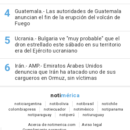
Guatemala.- Las autoridades de Guatemala
anuncian el fin de la erupción del volcán de
Fuego
Ucrania.- Bulgaria ve "muy probable" que el
dron estrellado este sábado en su territorio
era del Ejército ucraniano
Irán.- AMP.- Emiratos Árabes Unidos
denuncia que Irán ha atacado uno de sus
cargueros en Ormuz, sin víctimas
noti
mérica
notici
argentina
noti
bolivia
noti
brasil
noti
chile
colombia
press
noti
ecuador
noti
méxico
noti
panama
noti
paraguay
noti
perú
noti
uruguay
Acerca de notimerica.com
Aviso legal
Cumplimiento normativo