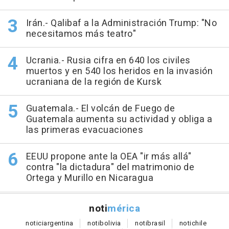
Irán.- Qalibaf a la Administración Trump: "No
necesitamos más teatro"
Ucrania.- Rusia cifra en 640 los civiles
muertos y en 540 los heridos en la invasión
ucraniana de la región de Kursk
Guatemala.- El volcán de Fuego de
Guatemala aumenta su actividad y obliga a
las primeras evacuaciones
EEUU propone ante la OEA "ir más allá"
contra "la dictadura" del matrimonio de
Ortega y Murillo en Nicaragua
noti
mérica
notici
argentina
noti
bolivia
noti
brasil
noti
chile