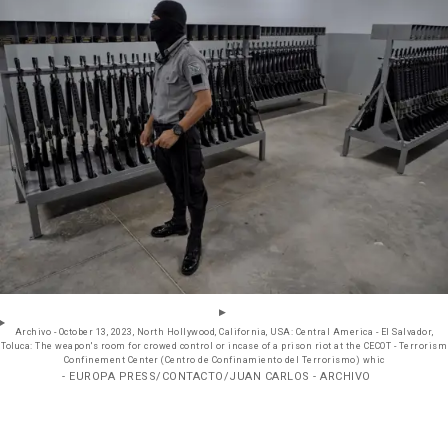
Archivo - October 13, 2023, North Hollywood, California, USA: Central America - El Salvador,
Toluca: The weapon's room for crowed control or incase of a prison riot at the CECOT - Terrorism
Confinement Center (Centro de Confinamiento del Terrorismo) whic
- EUROPA PRESS/CONTACTO/JUAN CARLOS - ARCHIVO