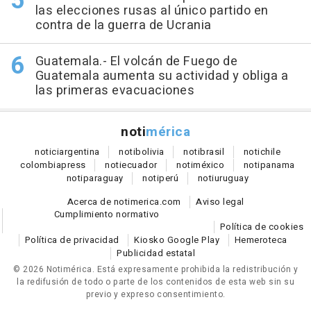
las elecciones rusas al único partido en
contra de la guerra de Ucrania
Guatemala.- El volcán de Fuego de
Guatemala aumenta su actividad y obliga a
las primeras evacuaciones
noti
mérica
notici
argentina
noti
bolivia
noti
brasil
noti
chile
colombia
press
noti
ecuador
noti
méxico
noti
panama
noti
paraguay
noti
perú
noti
uruguay
Acerca de notimerica.com
Aviso legal
Cumplimiento normativo
Política de cookies
Política de privacidad
Kiosko Google Play
Hemeroteca
Publicidad estatal
© 2026 Notimérica.
Está expresamente prohibida la redistribución y
la redifusión de todo o parte de los contenidos de esta web sin su
previo y expreso consentimiento.