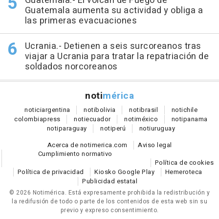
Guatemala.- El volcán de Fuego de
Guatemala aumenta su actividad y obliga a
las primeras evacuaciones
Ucrania.- Detienen a seis surcoreanos tras
viajar a Ucrania para tratar la repatriación de
soldados norcoreanos
noti
mérica
notici
argentina
noti
bolivia
noti
brasil
noti
chile
colombia
press
noti
ecuador
noti
méxico
noti
panama
noti
paraguay
noti
perú
noti
uruguay
Acerca de notimerica.com
Aviso legal
Cumplimiento normativo
Política de cookies
Política de privacidad
Kiosko Google Play
Hemeroteca
Publicidad estatal
© 2026 Notimérica.
Está expresamente prohibida la redistribución y
la redifusión de todo o parte de los contenidos de esta web sin su
previo y expreso consentimiento.