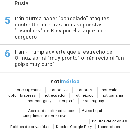
Rusia
Irán afirma haber "cancelado" ataques
contra Ucrania tras unas supuestas
"disculpas" de Kiev por el ataque a un
carguero
Irán.- Trump advierte que el estrecho de
Ormuz abrirá "muy pronto" o Irán recibirá "un
golpe muy duro"
noti
mérica
notici
argentina
noti
bolivia
noti
brasil
noti
chile
colombia
press
noti
ecuador
noti
méxico
noti
panama
noti
paraguay
noti
perú
noti
uruguay
Acerca de notimerica.com
Aviso legal
Cumplimiento normativo
Política de cookies
Política de privacidad
Kiosko Google Play
Hemeroteca