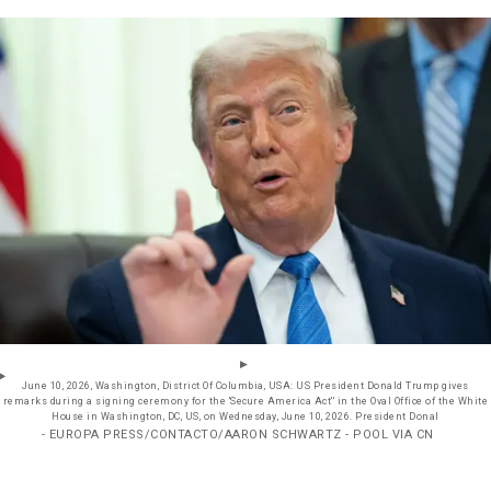
June 10, 2026, Washington, District Of Columbia, USA: US President Donald Trump gives
remarks during a signing ceremony for the 'Secure America Act'' in the Oval Office of the White
House in Washington, DC, US, on Wednesday, June 10, 2026. President Donal
- EUROPA PRESS/CONTACTO/AARON SCHWARTZ - POOL VIA CN