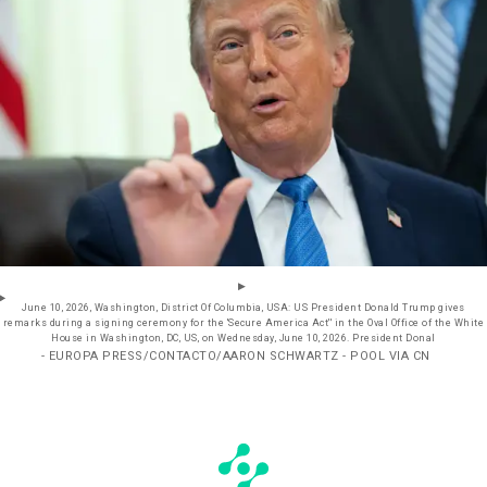
June 10, 2026, Washington, District Of Columbia, USA: US President Donald Trump gives
remarks during a signing ceremony for the 'Secure America Act'' in the Oval Office of the White
House in Washington, DC, US, on Wednesday, June 10, 2026. President Donal
- EUROPA PRESS/CONTACTO/AARON SCHWARTZ - POOL VIA CN