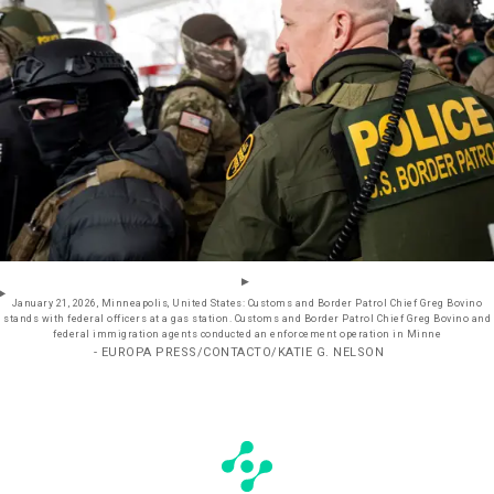
January 21, 2026, Minneapolis, United States: Customs and Border Patrol Chief Greg Bovino
stands with federal officers at a gas station. Customs and Border Patrol Chief Greg Bovino and
federal immigration agents conducted an enforcement operation in Minne
- EUROPA PRESS/CONTACTO/KATIE G. NELSON