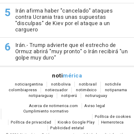
Irán afirma haber "cancelado" ataques
contra Ucrania tras unas supuestas
"disculpas" de Kiev por el ataque a un
carguero
Irán.- Trump advierte que el estrecho de
Ormuz abrirá "muy pronto" o Irán recibirá "un
golpe muy duro"
noti
mérica
notici
argentina
noti
bolivia
noti
brasil
noti
chile
colombia
press
noti
ecuador
noti
méxico
noti
panama
noti
paraguay
noti
perú
noti
uruguay
Acerca de notimerica.com
Aviso legal
Cumplimiento normativo
Política de cookies
Política de privacidad
Kiosko Google Play
Hemeroteca
Publicidad estatal