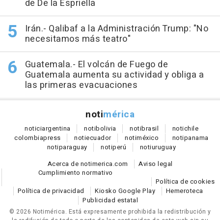
de De la Espriella
Irán.- Qalibaf a la Administración Trump: "No
necesitamos más teatro"
Guatemala.- El volcán de Fuego de
Guatemala aumenta su actividad y obliga a
las primeras evacuaciones
noti
mérica
notici
argentina
noti
bolivia
noti
brasil
noti
chile
colombia
press
noti
ecuador
noti
méxico
noti
panama
noti
paraguay
noti
perú
noti
uruguay
Acerca de notimerica.com
Aviso legal
Cumplimiento normativo
Política de cookies
Política de privacidad
Kiosko Google Play
Hemeroteca
Publicidad estatal
© 2026 Notimérica.
Está expresamente prohibida la redistribución y