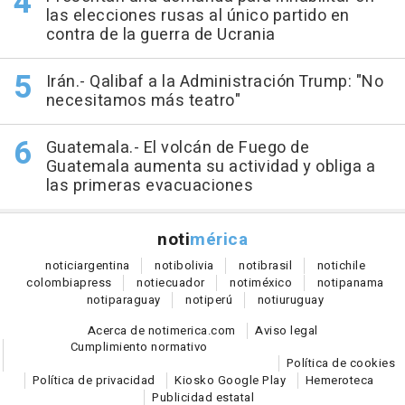
las elecciones rusas al único partido en
contra de la guerra de Ucrania
Irán.- Qalibaf a la Administración Trump: "No
necesitamos más teatro"
Guatemala.- El volcán de Fuego de
Guatemala aumenta su actividad y obliga a
las primeras evacuaciones
noti
mérica
notici
argentina
noti
bolivia
noti
brasil
noti
chile
colombia
press
noti
ecuador
noti
méxico
noti
panama
noti
paraguay
noti
perú
noti
uruguay
Acerca de notimerica.com
Aviso legal
Cumplimiento normativo
Política de cookies
Política de privacidad
Kiosko Google Play
Hemeroteca
Publicidad estatal