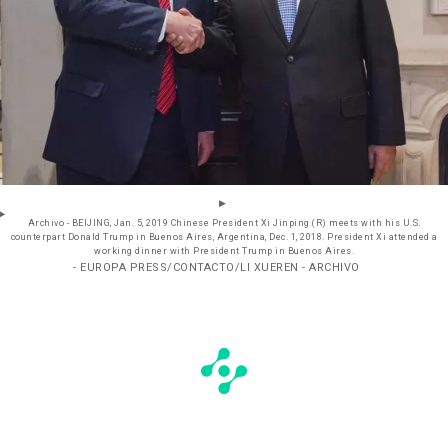
Archivo - BEIJING, Jan. 5, 2019 Chinese President Xi Jinping (R) meets with his U.S.
counterpart Donald Trump in Buenos Aires, Argentina, Dec. 1, 2018. President Xi attended a
working dinner with President Trump in Buenos Aires.
- EUROPA PRESS/CONTACTO/LI XUEREN - ARCHIVO