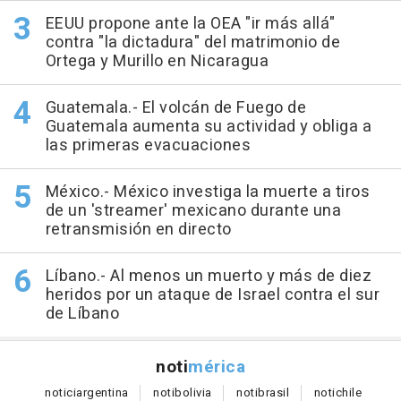
EEUU propone ante la OEA "ir más allá"
contra "la dictadura" del matrimonio de
Ortega y Murillo en Nicaragua
Guatemala.- El volcán de Fuego de
Guatemala aumenta su actividad y obliga a
las primeras evacuaciones
México.- México investiga la muerte a tiros
de un 'streamer' mexicano durante una
retransmisión en directo
Líbano.- Al menos un muerto y más de diez
heridos por un ataque de Israel contra el sur
de Líbano
noti
mérica
notici
argentina
noti
bolivia
noti
brasil
noti
chile