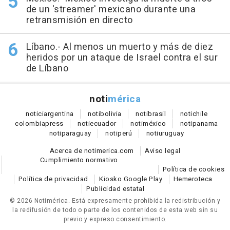
de un 'streamer' mexicano durante una
retransmisión en directo
Líbano.- Al menos un muerto y más de diez
heridos por un ataque de Israel contra el sur
de Líbano
noti
mérica
notici
argentina
noti
bolivia
noti
brasil
noti
chile
colombia
press
noti
ecuador
noti
méxico
noti
panama
noti
paraguay
noti
perú
noti
uruguay
Acerca de notimerica.com
Aviso legal
Cumplimiento normativo
Política de cookies
Política de privacidad
Kiosko Google Play
Hemeroteca
Publicidad estatal
© 2026 Notimérica.
Está expresamente prohibida la redistribución y
la redifusión de todo o parte de los contenidos de esta web sin su
previo y expreso consentimiento.