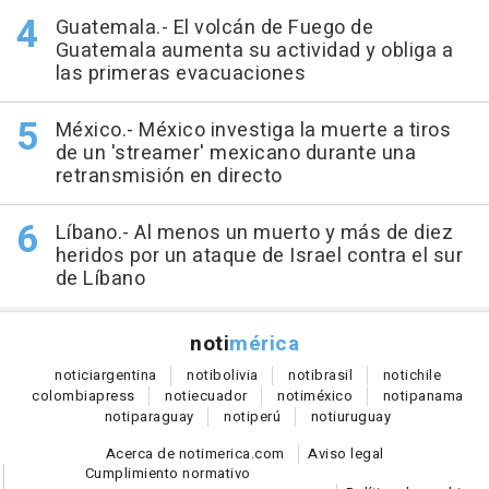
Guatemala.- El volcán de Fuego de
Guatemala aumenta su actividad y obliga a
las primeras evacuaciones
México.- México investiga la muerte a tiros
de un 'streamer' mexicano durante una
retransmisión en directo
Líbano.- Al menos un muerto y más de diez
heridos por un ataque de Israel contra el sur
de Líbano
noti
mérica
notici
argentina
noti
bolivia
noti
brasil
noti
chile
colombia
press
noti
ecuador
noti
méxico
noti
panama
noti
paraguay
noti
perú
noti
uruguay
Acerca de notimerica.com
Aviso legal
Cumplimiento normativo